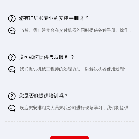
箱，并用钢丝固定，以防止在海运过程中损坏。为了确保机器完
好无损，我们会格外小心，防止它们在船舶移动过程中撞击集装
箱内部。此外，我们确保不会将任何其
您有详细和专业的安装手册吗 ？
当然。我们通常会在交付机器的同时提供各种手册、操作
说明、注意事项、电路图、液压图等资料。
贵司如何提供售后服务 ？
我们提供机械工程师的远程协助，以解决机器使用过程中
可能出现的小问题。这包括一对一指导，您可以选择发送文字说
明或视频来帮助您解决问题。如果在保修期内需要更换任何零
件，我们将免费提供。当然，您也可以
您是否能提供培训吗？
欢迎您安排相关人员来我公司进行现场学习，我们将提供
专业的一对一指导。如果您不方便亲临公司，我们也可以提供远
程培训和视频指导。