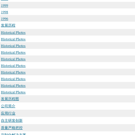
1999
1998
1996
发展历程
Historical Photos
Historical Photos
Historical Photos
Historical Photos
Historical Photos
Historical Photos
Historical Photos
Historical Photos
Historical Photos
Historical Photos
发展历程图
公司简介
应用行业
自主研发创新
质量严格把控
定制化解决方案