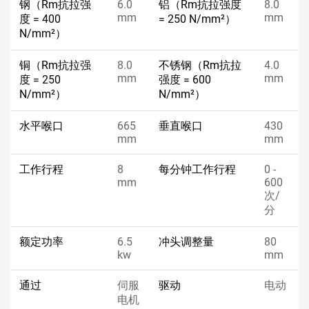
钢（Rm抗拉强
6.0
铝（Rm抗拉强度
8.0
mm
mm
度 = 400
= 250 N/mm²）
N/mm²）
铜（Rm抗拉强
8.0
不锈钢（Rm抗拉
4.0
mm
mm
度 = 250
强度 = 600
N/mm²）
N/mm²）
水平喉口
665
垂直喉口
430
mm
mm
工作行程
8
每分钟工作行程
0 -
mm
600
次/
分
额定功率
6.5
冲头调整量
80
kw
mm
通过
伺服
驱动
电动
电机