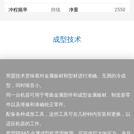
冲程频率
持续
净重
2550
kg
冲程
控制柜净重
90
长
2580
kg
mm
成型技术
宽
1321
高
2400
mm
mm
简盟技术意味着对金属板材和型材进行准确、无屑的冷成
型，同时噪音小。
同一台机器可用于弯曲金属部件和成型金属板材、制造新零
件以及维修和准确校正零件。
配备各种成形工具，这些工具可在几秒钟内安装和更换，以
适应机器的工作。
简盟PF665 金属成型机坚固耐用，可提供巨大的压力，并且